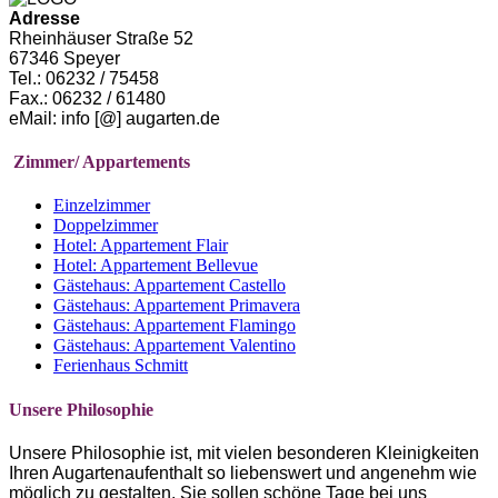
Adresse
Rheinhäuser Straße 52
67346 Speyer
Tel.: 06232 / 75458
Fax.: 06232 / 61480
eMail: info [@] augarten.de
Zimmer/ Appartements
Einzelzimmer
Doppelzimmer
Hotel: Appartement Flair
Hotel: Appartement Bellevue
Gästehaus: Appartement Castello
Gästehaus: Appartement Primavera
Gästehaus: Appartement Flamingo
Gästehaus: Appartement Valentino
Ferienhaus Schmitt
Unsere Philosophie
Unsere Philosophie ist, mit vielen besonderen Kleinigkeiten
Ihren Augartenaufenthalt so liebenswert und angenehm wie
möglich zu gestalten. Sie sollen schöne Tage bei uns