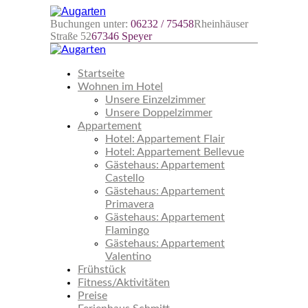
Buchungen unter:
06232 / 75458
Rheinhäuser
Straße 52
67346 Speyer
Startseite
Wohnen im Hotel
Unsere Einzelzimmer
Unsere Doppelzimmer
Appartement
Hotel: Appartement Flair
Hotel: Appartement Bellevue
Gästehaus: Appartement
Castello
Gästehaus: Appartement
Primavera
Gästehaus: Appartement
Flamingo
Gästehaus: Appartement
Valentino
Frühstück
Fitness/Aktivitäten
Preise